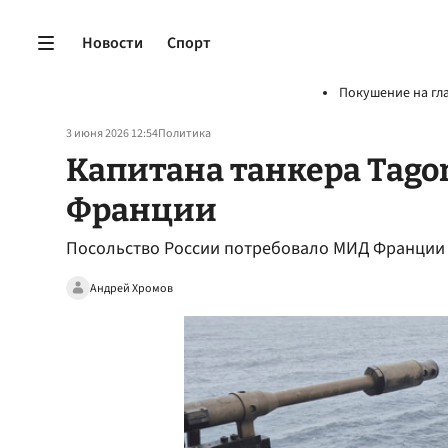
Новости
Спорт
Покушение на гл
3 июня 2026 12:54
Политика
Капитана танкера Tagor
Франции
Посольство России потребовало МИД Франции 
Андрей Хромов