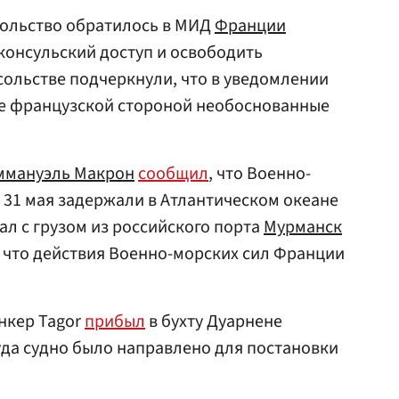
сольство обратилось в МИД
Франции
консульский доступ и освободить
сольстве подчеркнули, что в уведомлении
е французской стороной необоснованные
ммануэль Макрон
сообщил
, что Военно-
31 мая задержали в Атлантическом океане
ал с грузом из российского порта
Мурманск
, что действия Военно-морских сил Франции
анкер Tagor
прибыл
в бухту Дуарнене
уда судно было направлено для постановки