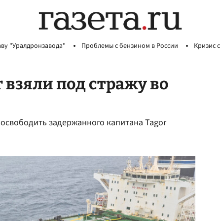
аву "Уралдронзавода"
Проблемы с бензином в России
Кризис с
 взяли под стражу во
освободить задержанного капитана Tagor