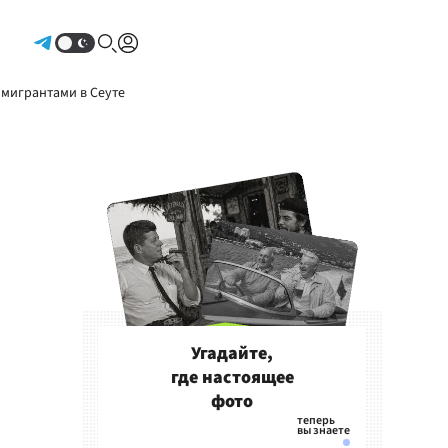
Авторизоваться
 мигрантами в Сеуте
Угадайте,
где настоящее
фото