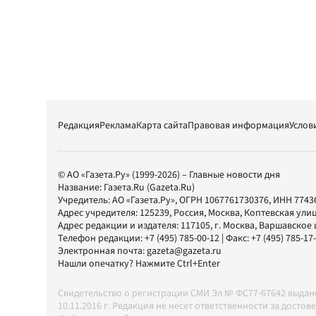
Редакция
Реклама
Карта сайта
Правовая информация
Услов
© АО «Газета.Ру» (1999-2026) – Главные новости дня
Название:
Газета.Ru
(Gazeta.Ru)
Учредитель:
АО «Газета.Ру»
, ОГРН 1067761730376, ИНН 7743
Адрес учредителя: 125239, Россия, Москва, Коптевская улиц
Адрес редакции и издателя:
117105
, г.
Москва
,
Варшавское шо
Телефон редакции:
+7 (495) 785-00-12
| Факс:
+7 (495) 785-17
Электронная почта:
gazeta@gazeta.ru
Нашли опечатку? Нажмите Ctrl+Enter
Свидетельство о регистрации СМИ Эл № ФС77-67642 выда
10.11.2016 г. Редакция не несет ответственности за дос