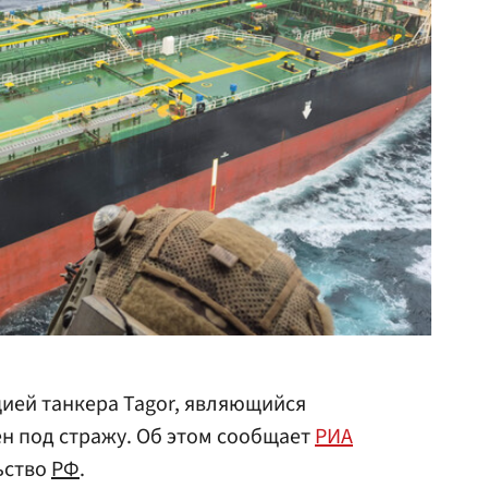
ией танкера Tagor, являющийся
н под стражу. Об этом сообщает
РИА
ьство
РФ
.