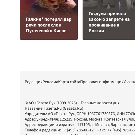
Госдума приняла
Галкин* потерял дар
закон о запрете на
речи после слов
проживание в
Пугачевой о Киеве
России
Редакция
Реклама
Карта сайта
Правовая информация
Услов
© АО «Газета.Ру» (1999-2026) – Главные новости дня
Название:
Газета.Ru
(Gazeta.Ru)
Учредитель:
АО «Газета.Ру»
, ОГРН 1067761730376, ИНН 7743
Адрес учредителя: 125239, Россия, Москва, Коптевская улиц
Адрес редакции и издателя:
117105
, г.
Москва
,
Варшавское шо
Телефон редакции:
+7 (495) 785-00-12
| Факс:
+7 (495) 785-17