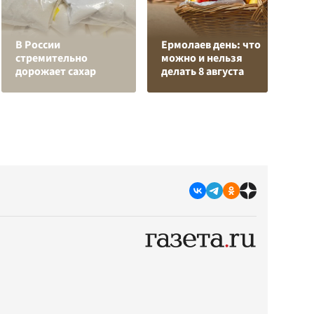
Н
В России
Ермолаев день: что
т
стремительно
можно и нельзя
у
дорожает сахар
делать 8 августа
С