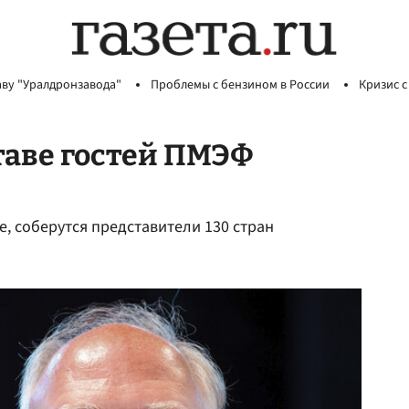
аву "Уралдронзавода"
Проблемы с бензином в России
Кризис с
таве гостей ПМЭФ
 соберутся представители 130 стран