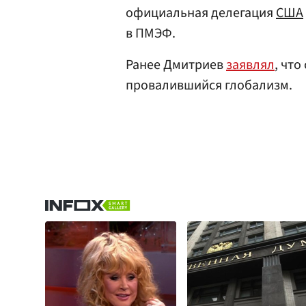
официальная делегация
США
в ПМЭФ.
Ранее Дмитриев
заявлял
, чт
провалившийся глобализм.