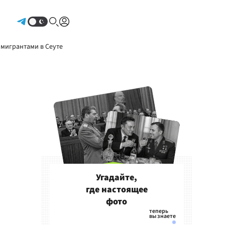
Авторизоваться
 мигрантами в Сеуте
Угадайте,
где настоящее
фото