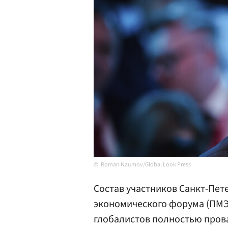
Roman Naumov/Global Look Press
Состав участников Санкт-Пе
экономического форума (ПМЭ
глобалистов полностью прова