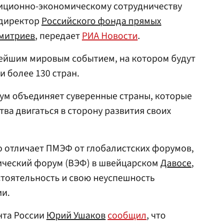
тиционно-экономическому сотрудничеству
ндиректор
Российского фонда прямых
митриев
, передает
РИА Новости
.
йшим мировым событием, на котором будут
и более 130 стран.
ум объединяет суверенные страны, которые
ва двигаться в сторону развития своих
о отличает ПМЭФ от глобалистских форумов,
ический форум (ВЭФ) в швейцарском
Давосе
,
стоятельность и свою неуспешность
ии.
нта России
Юрий Ушаков
сообщил
, что