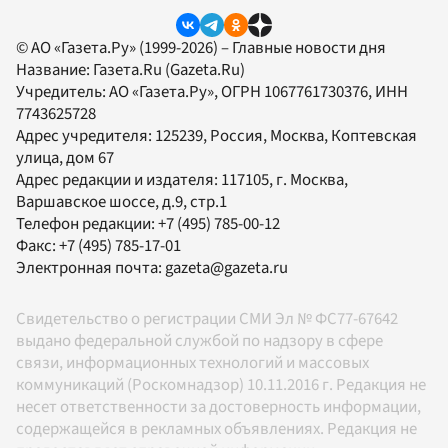
© АО «Газета.Ру» (1999-2026) – Главные новости дня
Название:
Газета.Ru
(Gazeta.Ru)
Учредитель:
АО «Газета.Ру»
, ОГРН 1067761730376, ИНН
7743625728
Адрес учредителя: 125239, Россия, Москва, Коптевская
улица, дом 67
Адрес редакции и издателя:
117105
, г.
Москва
,
Варшавское шоссе, д.9, стр.1
Телефон редакции:
+7 (495) 785-00-12
Факс:
+7 (495) 785-17-01
Электронная почта:
gazeta@gazeta.ru
Свидетельство о регистрации СМИ Эл № ФС77-67642
выдано федеральной службой по надзору в сфере
связи, информационных технологий и массовых
коммуникаций (Роскомнадзор) 10.11.2016 г. Редакция не
несет ответственности за достоверность информации,
содержащейся в рекламных объявлениях. Редакция не