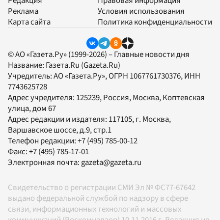
Редакция
Правовая информация
Реклама
Условия использования
Карта сайта
Политика конфиденциальности
© АО «Газета.Ру» (1999-2026) – Главные новости дня
Название:
Газета.Ru
(Gazeta.Ru)
Учредитель:
АО «Газета.Ру»
, ОГРН 1067761730376, ИНН
7743625728
Адрес учредителя: 125239, Россия, Москва, Коптевская
улица, дом 67
Адрес редакции и издателя:
117105
, г.
Москва
,
Варшавское шоссе, д.9, стр.1
Телефон редакции:
+7 (495) 785-00-12
Факс:
+7 (495) 785-17-01
Электронная почта:
gazeta@gazeta.ru
Свидетельство о регистрации СМИ Эл № ФС77-67642
выдано федеральной службой по надзору в сфере
связи, информационных технологий и массовых
коммуникаций (Роскомнадзор) 10.11.2016 г. Редакция не