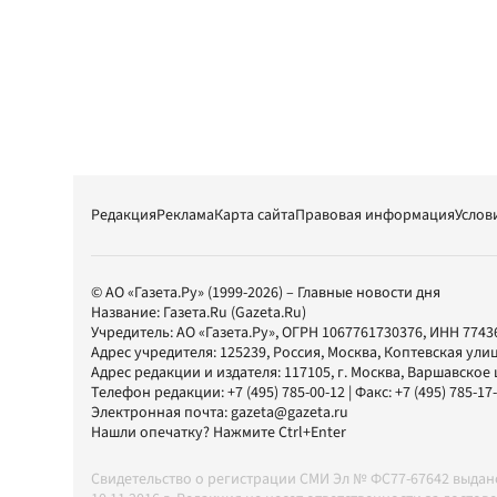
Редакция
Реклама
Карта сайта
Правовая информация
Услов
© АО «Газета.Ру» (1999-2026) – Главные новости дня
Название:
Газета.Ru
(Gazeta.Ru)
Учредитель:
АО «Газета.Ру»
, ОГРН 1067761730376, ИНН 7743
Адрес учредителя: 125239, Россия, Москва, Коптевская улиц
Адрес редакции и издателя:
117105
, г.
Москва
,
Варшавское шо
Телефон редакции:
+7 (495) 785-00-12
| Факс:
+7 (495) 785-17
Электронная почта:
gazeta@gazeta.ru
Нашли опечатку? Нажмите Ctrl+Enter
Свидетельство о регистрации СМИ Эл № ФС77-67642 выда