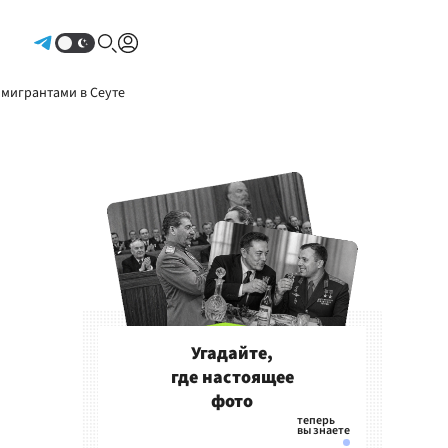
Авторизоваться
 мигрантами в Сеуте
Угадайте,
где настоящее
фото