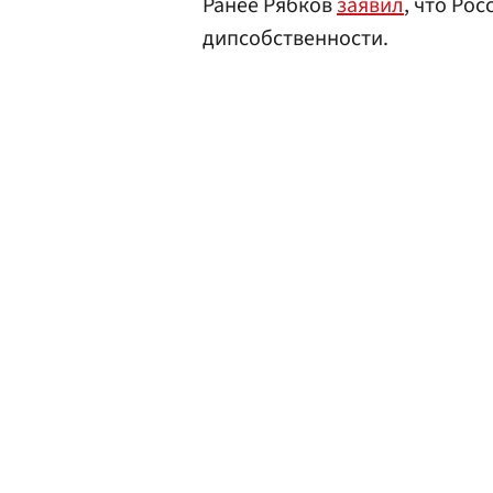
Ранее Рябков
заявил
, что Ро
дипсобственности.