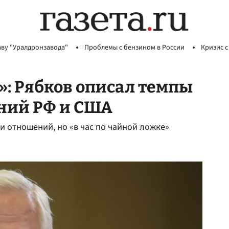
аву "Уралдронзавода"
Проблемы с бензином в России
Кризис с
»: Рябков описал темпы
ний РФ и США
и отношений, но «в час по чайной ложке»