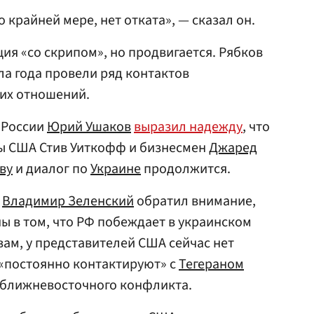
о крайней мере, нет отката», — сказал он.
ия «со скрипом», но продвигается. Рябков
ла года провели ряд контактов
их отношений.
 России
Юрий Ушаков
выразил надежду
, что
ы США Стив Уиткофф и бизнесмен
Джаред
ву
и диалог по
Украине
продолжится.
ы
Владимир Зеленский
обратил внимание,
ы в том, что РФ побеждает в украинском
вам, у представителей США сейчас нет
и «постоянно контактируют» с
Тегераном
 ближневосточного конфликта.