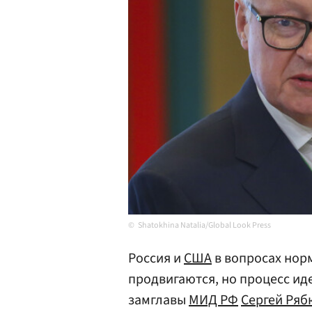
Shatokhina Natalia/Global Look Press
Россия и
США
в вопросах нор
продвигаются, но процесс ид
замглавы
МИД
РФ
Сергей Ряб