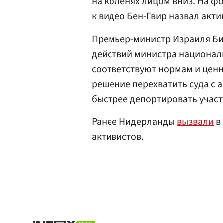
на коленях лицом вниз. На ф
к видео Бен-Гвир назвал акт
Премьер-министр Израиля Би
действий министра националь
соответствуют нормам и цен
решение перехватить суда с 
быстрее депортировать участ
Ранее Нидерланды
вызвали
в
активистов.