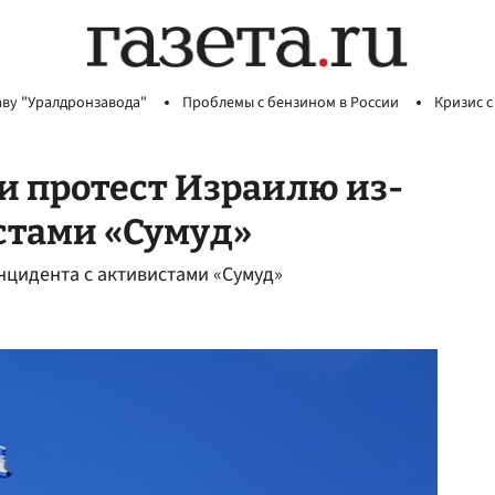
аву "Уралдронзавода"
Проблемы с бензином в России
Кризис с
и протест Израилю из-
стами «Сумуд»
нцидента с активистами «Сумуд»