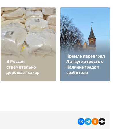
Кремль переиграл
Н
В России
Литву: хитрость с
т
стремительно
Калининградом
у
дорожает сахар
сработала
С