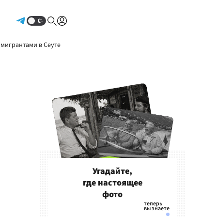
Авторизоваться
 мигрантами в Сеуте
Угадайте,
где настоящее
фото