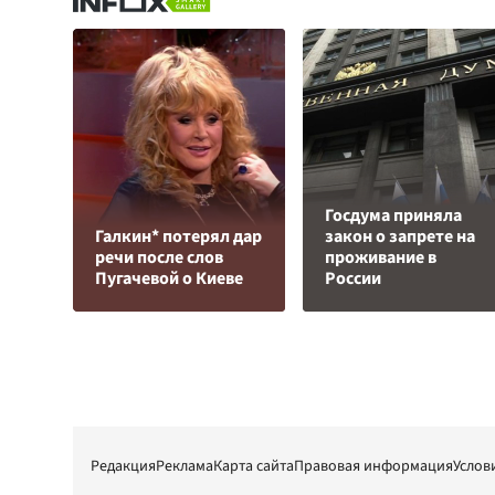
Госдума приняла
Галкин* потерял дар
закон о запрете на
речи после слов
проживание в
Пугачевой о Киеве
России
Редакция
Реклама
Карта сайта
Правовая информация
Услов