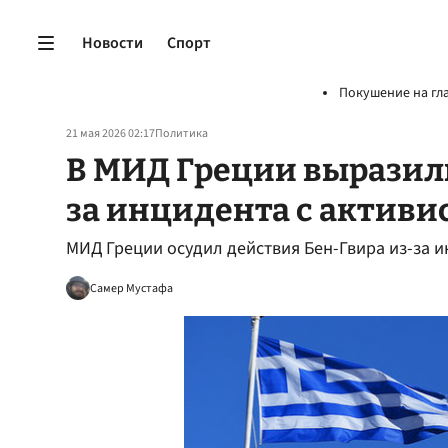
Новости
Спорт
Покушение на гл
21 мая 2026 02:17
Политика
В МИД Греции выразил
за инцидента с активи
МИД Греции осудил действия Бен-Гвира из-за и
Самер Мустафа