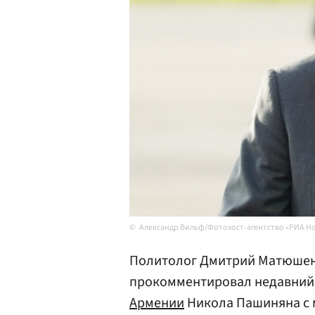
Александр Вильф/Фотохост-агентство «РИА Н
Политолог Дмитрий Матюшенк
прокомментировал недавний
Армении
Никола Пашиняна с 