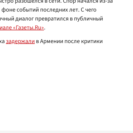
стро разошелся в сети. Спор начался из-за
 фоне событий последних лет. С чего
ычный диалог превратился в публичный
иале «Газеты.Ru»
.
аха
задержали
в Армении после критики