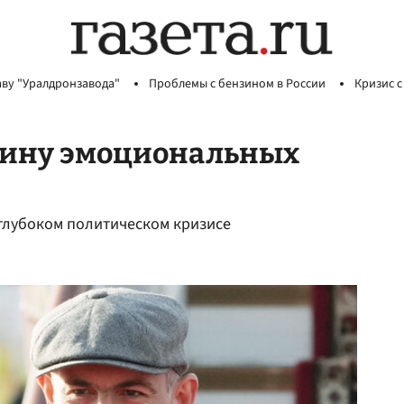
аву "Уралдронзавода"
Проблемы с бензином в России
Кризис с
чину эмоциональных
глубоком политическом кризисе