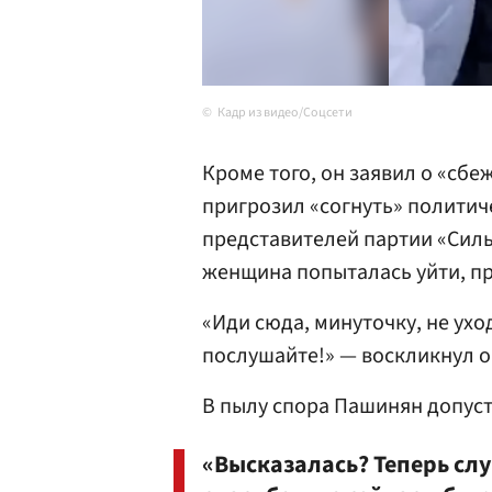
Кадр из видео/Соцсети
Кроме того, он заявил о «сб
пригрозил «согнуть» политич
представителей партии «Сил
женщина попыталась уйти, пре
«Иди сюда, минуточку, не ухо
послушайте!» — воскликнул о
В пылу спора Пашинян допуст
«Высказалась? Теперь слу