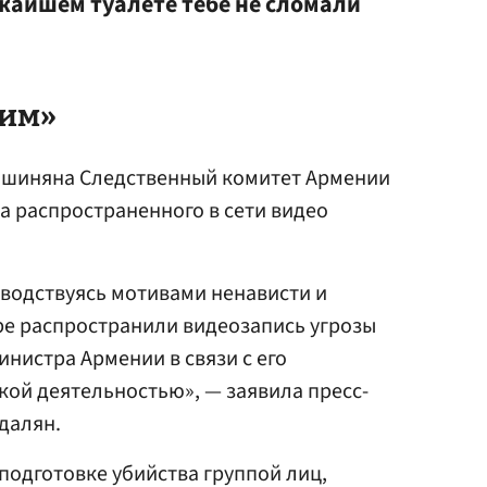
ижайшем туалете тебе не сломали
жим»
Пашиняна Следственный комитет Армении
а распространенного в сети видео
водствуясь мотивами ненависти и
ре распространили видеозапись угрозы
нистра Армении в связи с его
кой деятельностью», — заявила пресс-
далян.
подготовке убийства группой лиц,