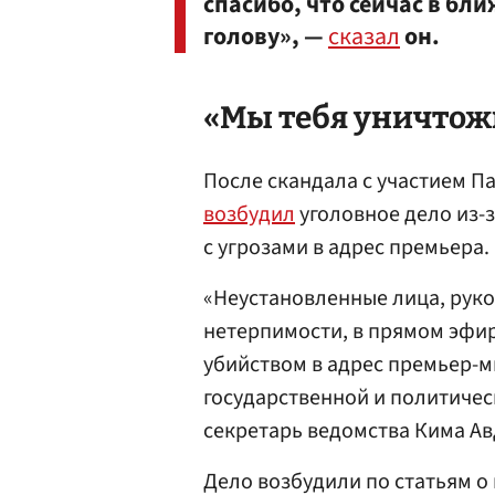
спасибо, что сейчас в бл
голову», —
сказал
он.
«Мы тебя уничто
После скандала с участием 
возбудил
уголовное дело из-з
с угрозами в адрес премьера.
«Неустановленные лица, руко
нетерпимости, в прямом эфи
убийством в адрес премьер-ми
государственной и политичес
секретарь ведомства Кима Ав
Дело возбудили по статьям о 