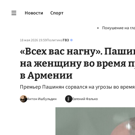
Новости
Спорт
Покушение на гл
18 мая 2026 19:59
Политика
ТВЗ
«Всех вас нагну». Паш
на женщину во время 
в Армении
Премьер Пашинян сорвался на угрозы во время
Антон Ишбульдин
Евгений Фалько