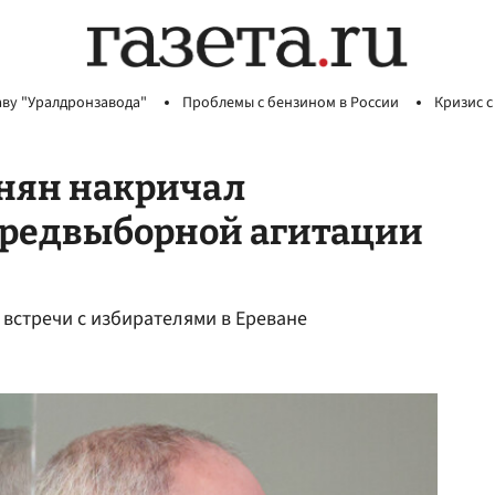
аву "Уралдронзавода"
Проблемы с бензином в России
Кризис с
инян накричал
предвыборной агитации
 встречи с избирателями в Ереване