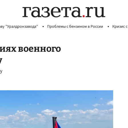
аву "Уралдронзавода"
Проблемы с бензином в России
Кризис с
риях военного
у
у