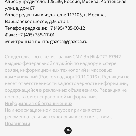
Адрес учредителя: 125239, Россия, Москва, Коптевская
улица, дом 67
Адрес редакции и издателя:
117105
, г.
Москва
,
Варшавское шоссе, д.9, стр.1
Телефон редакции:
+7 (495) 785-00-12
Факс:
+7 (495) 785-17-01
Электронная почта:
gazeta@gazeta.ru
Свидетельство о регистрации СМИ Эл № ФС77-67642
выдано федеральной службой по надзору в сфере
связи, информационных технологий и массовых
коммуникаций (Роскомнадзор) 10.11.2016 г. Редакция не
несет ответственности за достоверность информации,
содержащейся в рекламных объявлениях. Редакция не
предоставляет справочной информации.
Информация об ограничениях
На информационном ресурсе применяются
рекомендательные технологии в соответствии с
Правилами
18+