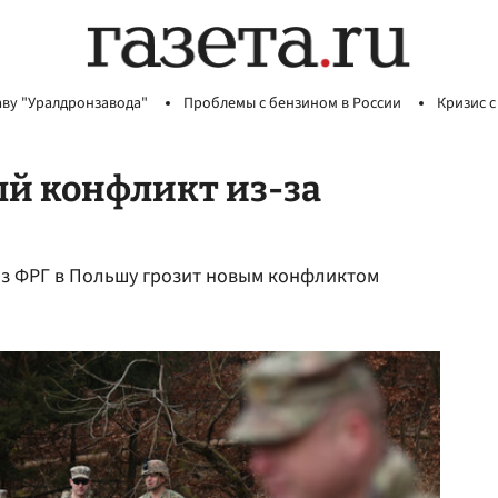
аву "Уралдронзавода"
Проблемы с бензином в России
Кризис с
й конфликт из-за
из ФРГ в Польшу грозит новым конфликтом