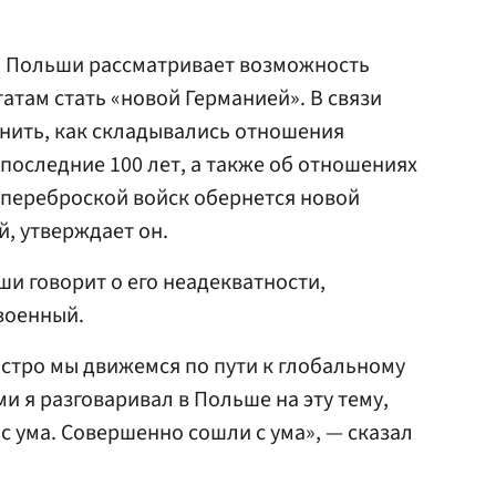
во Польши рассматривает возможность
там стать «новой Германией». В связи
мнить, как складывались отношения
последние 100 лет, а также об отношениях
 переброской войск обернется новой
, утверждает он.
и говорит о его неадекватности,
военный.
ыстро мы движемся по пути к глобальному
и я разговаривал в Польше на эту тему,
 с ума. Совершенно сошли с ума», — сказал