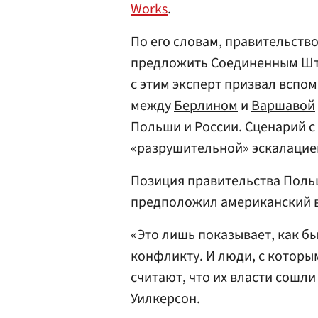
Works
.
По его словам, правительст
предложить Соединенным Шта
с этим эксперт призвал вспо
между
Берлином
и
Варшавой
Польши и России. Сценарий с
«разрушительной» эскалацией
Позиция правительства Польш
предположил американский 
«Это лишь показывает, как б
конфликту. И люди, с которым
считают, что их власти сошли
Уилкерсон.