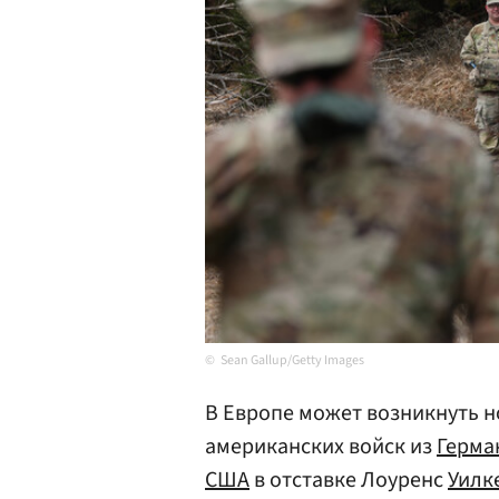
Sean Gallup/Getty Images
В Европе может возникнуть н
американских войск из
Герма
США
в отставке Лоуренс
Уилк