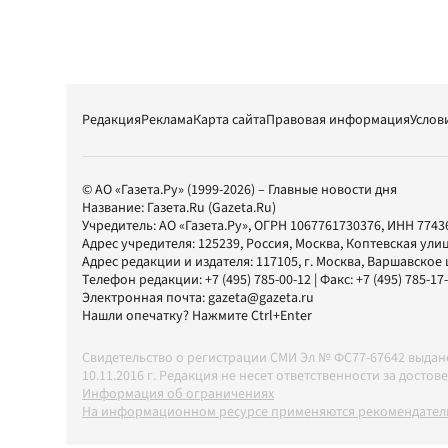
Редакция
Реклама
Карта сайта
Правовая информация
Услов
© АО «Газета.Ру» (1999-2026) – Главные новости дня
Название:
Газета.Ru
(Gazeta.Ru)
Учредитель:
АО «Газета.Ру»
, ОГРН 1067761730376, ИНН 7743
Адрес учредителя: 125239, Россия, Москва, Коптевская улиц
Адрес редакции и издателя:
117105
, г.
Москва
,
Варшавское шо
Телефон редакции:
+7 (495) 785-00-12
| Факс:
+7 (495) 785-17
Электронная почта:
gazeta@gazeta.ru
Нашли опечатку? Нажмите Ctrl+Enter
Свидетельство о регистрации СМИ Эл № ФС77-67642 выда
10.11.2016 г. Редакция не несет ответственности за дос
Информация об ограничениях
На информационном ресурсе применяются рекомендатель