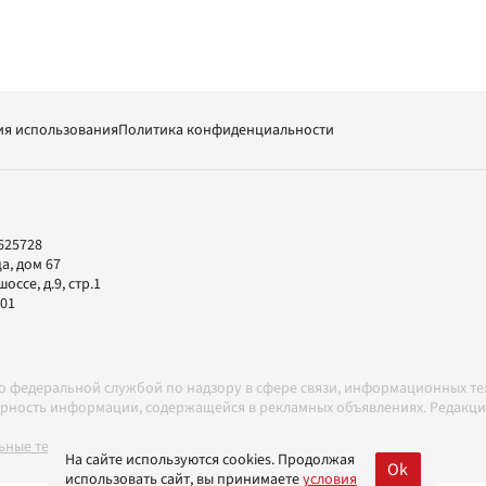
ия использования
Политика конфиденциальности
625728
а, дом 67
ссе, д.9, стр.1
-01
но федеральной службой по надзору в сфере связи, информационных т
товерность информации, содержащейся в рекламных объявлениях. Редак
ные технологии в соответствии с Правилами
На сайте используются cookies. Продолжая
Ok
использовать сайт, вы принимаете
условия