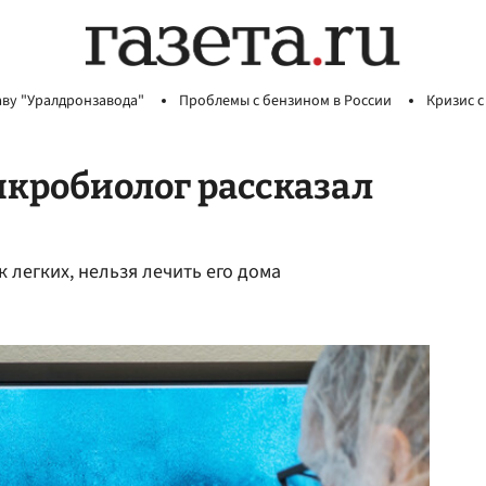
аву "Уралдронзавода"
Проблемы с бензином в России
Кризис с
икробиолог рассказал
 легких, нельзя лечить его дома