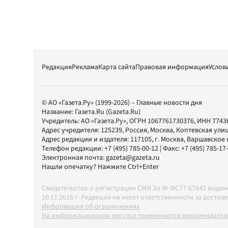
Редакция
Реклама
Карта сайта
Правовая информация
Услов
© АО «Газета.Ру» (1999-2026) – Главные новости дня
Название:
Газета.Ru
(Gazeta.Ru)
Учредитель:
АО «Газета.Ру»
, ОГРН 1067761730376, ИНН 7743
Адрес учредителя: 125239, Россия, Москва, Коптевская улиц
Адрес редакции и издателя:
117105
, г.
Москва
,
Варшавское шо
Телефон редакции:
+7 (495) 785-00-12
| Факс:
+7 (495) 785-17
Электронная почта:
gazeta@gazeta.ru
Нашли опечатку? Нажмите Ctrl+Enter
Свидетельство о регистрации СМИ Эл № ФС77-67642 выда
10.11.2016 г. Редакция не несет ответственности за дос
Информация об ограничениях
На информационном ресурсе применяются рекомендатель