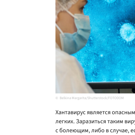
Belkina Margarita/Shutterstock/FOTODOM
Хантавирус является опасным
легких. Заразиться таким ви
с болеющим, либо в случае, е