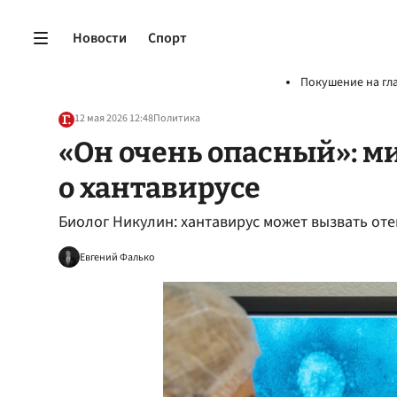
Новости
Спорт
Покушение на гл
12 мая 2026 12:48
Политика
«Он очень опасный»: м
о хантавирусе
Биолог Никулин: хантавирус может вызвать отек
Евгений Фалько