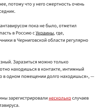
нее, потому что у него смертность очень
седник.
хантавирусом пока не было, отметил
пасть в Россию с
Украины
, где,
чники в Черниговской области регулярно
азный. Заразиться можно только
плотно находишься в контакте, интимный
то в одном помещении долго находишься», —
аины зарегистрировали
несколько
случаев
тавируса.