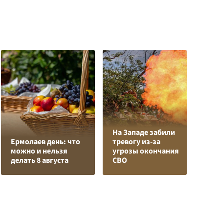
На Западе забили
К
Ермолаев день: что
тревогу из-за
Л
можно и нельзя
угрозы окончания
К
делать 8 августа
СВО
с