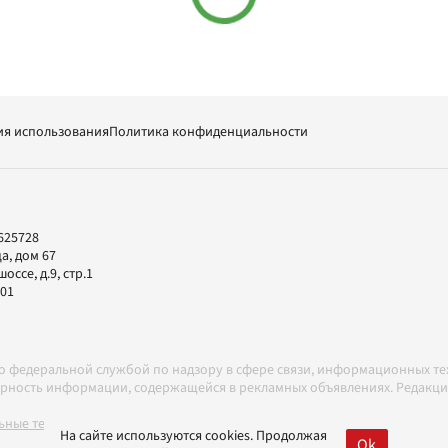
ия использования
Политика конфиденциальности
625728
а, дом 67
ссе, д.9, стр.1
-01
но федеральной службой по надзору в сфере связи, информационных т
товерность информации, содержащейся в рекламных объявлениях. Редак
ные технологии в соответствии с Правилами
На сайте используются cookies. Продолжая
Ok