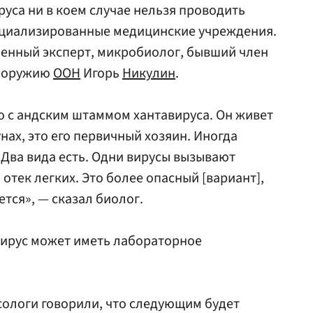
уса ни в коем случае нельзя проводить
пециализированные медицинские учреждения.
военный эксперт, микробиолог, бывший член
у оружию
ООН
Игорь
Никулин
.
 с андским штаммом хантавируса. Он живет
унах, это его первичный хозяин. Иногда
 Два вида есть. Одни вирусы вызывают
 отек легких. Это более опасный [вариант],
ется», — сказал биолог.
вирус может иметь лабораторное
усологи говорили, что следующим будет