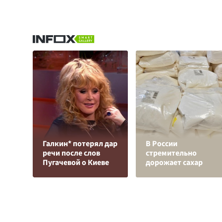
Галкин* потерял дар
В России
речи после слов
стремительно
Пугачевой о Киеве
дорожает сахар