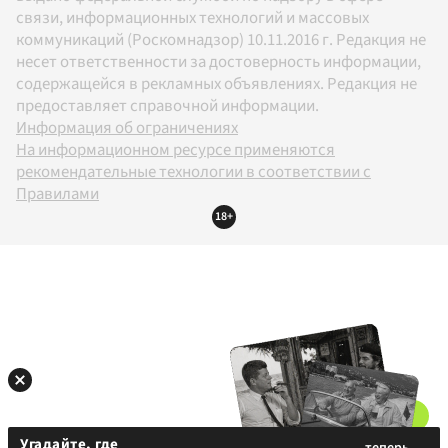
связи, информационных технологий и массовых
коммуникаций (Роскомнадзор) 10.11.2016 г. Редакция не
несет ответственности за достоверность информации,
содержащейся в рекламных объявлениях. Редакция не
предоставляет справочной информации.
Информация об ограничениях
На информационном ресурсе применяются
рекомендательные технологии в соответствии с
Правилами
18+
Угадайте, где