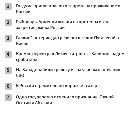
1
Госдума приняла закон о запрете на проживание в
России
2
Рыбоводы Армении вышли на протесты из-за
закрытия рынка России
3
Галкин* потерял дар речи после слов Пугачевой о
Киеве
4
Кремль переиграл Литву: хитрость с Калининградом
сработала
5
На Западе забили тревогу из-за угрозы окончания
СВО
6
В России стремительно дорожает сахар
7
Одно государство отменило признание Южной
Осетии и Абхазии