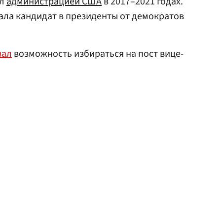
ил
администрацией США
в 2017–2021 годах.
ала кандидат в президенты от демократов
вал
возможность избираться на пост вице-