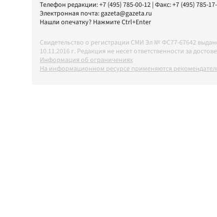
Телефон редакции:
+7 (495) 785-00-12
| Факс:
+7 (495) 785-17
Электронная почта:
gazeta@gazeta.ru
Нашли опечатку? Нажмите Ctrl+Enter
Свидетельство о регистрации СМИ Эл № ФС77-67642 выда
10.11.2016 г. Редакция не несет ответственности за дос
Информация об ограничениях
На информационном ресурсе применяются рекомендатель