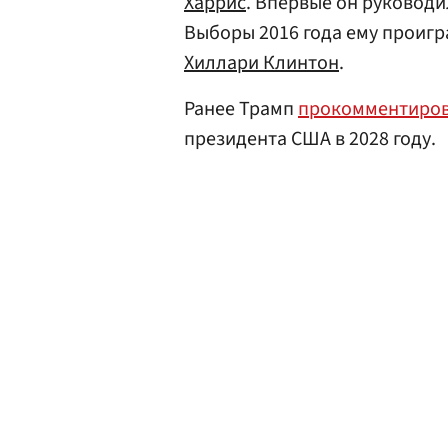
Харрис
. Впервые он руковод
Выборы 2016 года ему проигр
Хиллари Клинтон
.
Ранее Трамп
прокомментиро
президента США в 2028 году.