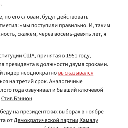
С
.
, по его словам, будут действовать
отметил: «мы поступили правильно. И, таким
ность, скажем, через восемь-девять лет, я
ституции США, принятая в 1951 году,
я президента в должности двумя сроками.
ий лидер неоднократно
высказывался
ся на третий срок. Аналогичные
ого года озвучивал и бывший ключевой
а
Стив Бэннон
.
беду на президентских выборах в ноябре
ата от
Демократической партии
Камалу