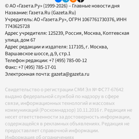
© АО «Газета.Ру» (1999-2026) – Главные новости дня
Название:
Газета.Ru
(Gazeta.Ru)
Учредитель:
АО «Газета.Ру»
, ОГРН 1067761730376, ИНН
7743625728
Адрес учредителя: 125239, Россия, Москва, Коптевская
улица, дом 67
Адрес редакции и издателя:
117105
, г.
Москва
,
Варшавское шоссе, д.9, стр.1
Телефон редакции:
+7 (495) 785-00-12
Факс:
+7 (495) 785-17-01
Электронная почта:
gazeta@gazeta.ru
Свидетельство о регистрации СМИ Эл № ФС77-67642
выдано федеральной службой по надзору в сфере
связи, информационных технологий и массовых
коммуникаций (Роскомнадзор) 10.11.2016 г. Редакция не
несет ответственности за достоверность информации,
содержащейся в рекламных объявлениях. Редакция не
предоставляет справочной информации.
Информация об ограничениях