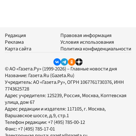
Редакция
Правовая информация
Реклама
Условия использования
Карта сайта
Политика конфиденциальности
© АО «Газета.Ру» (1999-2026) – Главные новости дня
Название:
Газета.Ru
(Gazeta.Ru)
Учредитель:
АО «Газета.Ру»
, ОГРН 1067761730376, ИНН
7743625728
Адрес учредителя: 125239, Россия, Москва, Коптевская
улица, дом 67
Адрес редакции и издателя:
117105
, г.
Москва
,
Варшавское шоссе, д.9, стр.1
Телефон редакции:
+7 (495) 785-00-12
Факс:
+7 (495) 785-17-01
Электронная почта:
gazeta@gazeta.ru