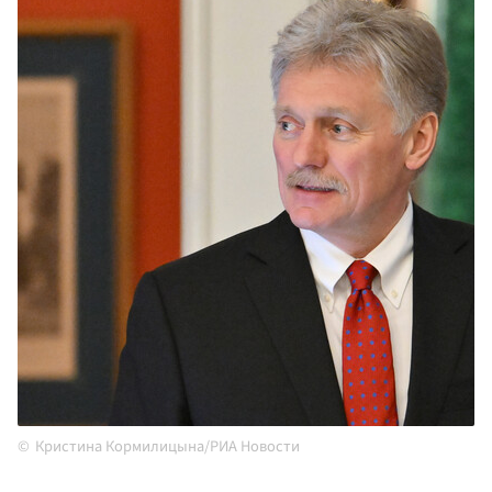
Кристина Кормилицына/РИА Новости