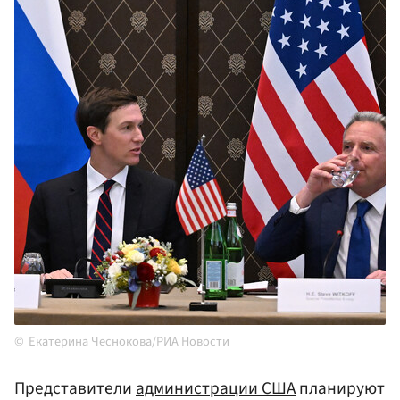
Екатерина Чеснокова/РИА Новости
Представители
администрации
США
планируют