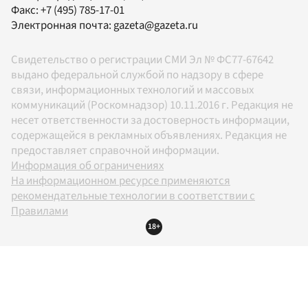
Факс:
+7 (495) 785-17-01
Электронная почта:
gazeta@gazeta.ru
Свидетельство о регистрации СМИ Эл № ФС77-67642
выдано федеральной службой по надзору в сфере
связи, информационных технологий и массовых
коммуникаций (Роскомнадзор) 10.11.2016 г. Редакция не
несет ответственности за достоверность информации,
содержащейся в рекламных объявлениях. Редакция не
предоставляет справочной информации.
Информация об ограничениях
На информационном ресурсе применяются
рекомендательные технологии в соответствии с
Правилами
18+