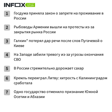
1
Госдума приняла закон о запрете на проживание в
России
2
Рыбоводы Армении вышли на протесты из-за
закрытия рынка России
3
Галкин* потерял дар речи после слов Пугачевой о
Киеве
4
На Западе забили тревогу из-за угрозы окончания
СВО
5
В России стремительно дорожает сахар
6
Кремль переиграл Литву: хитрость с Калининградом
сработала
7
Одно государство отменило признание Южной
Осетии и Абхазии