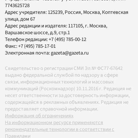
7743625728
Адрес учредителя: 125239, Россия, Москва, Коптевская
улица, дом 67
Адрес редакции и издателя:
117105
, г.
Москва
,
Варшавское шоссе, д.9, стр.1
Телефон редакции:
+7 (495) 785-00-12
Факс:
+7 (495) 785-17-01
Электронная почта:
gazeta@gazeta.ru
Свидетельство о регистрации СМИ Эл № ФС77-67642
выдано федеральной службой по надзору в сфере
связи, информационных технологий и массовых
коммуникаций (Роскомнадзор) 10.11.2016 г. Редакция не
несет ответственности за достоверность информации,
содержащейся в рекламных объявлениях. Редакция не
предоставляет справочной информации.
Информация об ограничениях
На информационном ресурсе применяются
рекомендательные технологии в соответствии с
Правилами