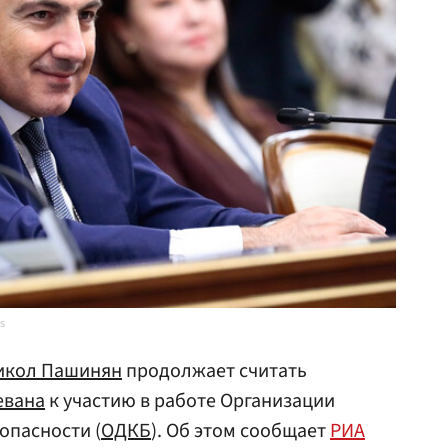
s
икол Пашинян
продолжает считать
евана
к участию в работе Организации
опасности (
ОДКБ
). Об этом сообщает
РИА