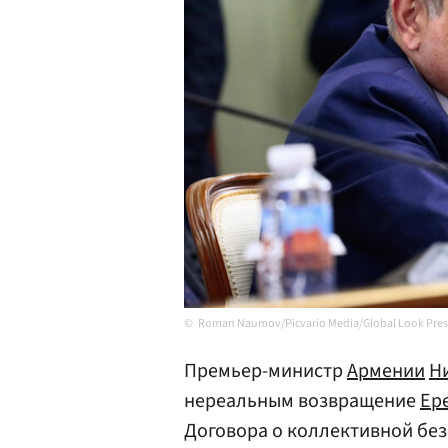
Roman Naumov/Picvario Media/Global Look Pres
Премьер-министр
Армении
Н
нереальным возвращение
Ер
Договора о коллективной без