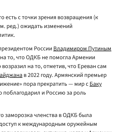
то есть с точки зрения возвращения (к
м. ред.) ожидать изменений
литик.
 президентом России
Владимиром Путиным
на то, что ОДКБ не помогла Армении
 возразил на то, отметив, что Ереван сам
байджана
в 2022 году. Армянский премьер
вижение» пора прекратить — мир с
Баку
но поблагодарил и Россию за роль
что заморозка членства в ОДКБ была
 доступ к международным оружейным