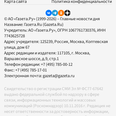
Карта сайта
Политика конфиденциальности
© АО «Газета.Ру» (1999-2026) – Главные новости дня
Название:
Газета.Ru
(Gazeta.Ru)
Учредитель:
АО «Газета.Ру»
, ОГРН 1067761730376, ИНН
7743625728
Адрес учредителя: 125239, Россия, Москва, Коптевская
улица, дом 67
Адрес редакции и издателя:
117105
, г.
Москва
,
Варшавское шоссе, д.9, стр.1
Телефон редакции:
+7 (495) 785-00-12
Факс:
+7 (495) 785-17-01
Электронная почта:
gazeta@gazeta.ru
Свидетельство о регистрации СМИ Эл № ФС77-67642
выдано федеральной службой по надзору в сфере
связи, информационных технологий и массовых
коммуникаций (Роскомнадзор) 10.11.2016 г. Редакция не
несет ответственности за достоверность информации,