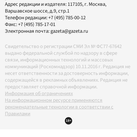
Адрес редакции и издателя:
117105
, г.
Москва
,
Варшавское шоссе, д.9, стр.1
Телефон редакции:
+7 (495) 785-00-12
Факс:
+7 (495) 785-17-01
Электронная почта:
gazeta@gazeta.ru
Свидетельство о регистрации СМИ Эл № ФС77-67642
выдано федеральной службой по надзору в сфере
связи, информационных технологий и массовых
коммуникаций (Роскомнадзор) 10.11.2016 г. Редакция не
несет ответственности за достоверность информации,
содержащейся в рекламных объявлениях. Редакция не
предоставляет справочной информации.
Информация об ограничениях
На информационном ресурсе применяются
рекомендательные технологии в соответствии с
Правилами
18+