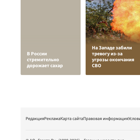
На Западе забили
В России
тревогу из-за
стремительно
угрозы окончания
дорожает сахар
СВО
Редакция
Реклама
Карта сайта
Правовая информация
Услов