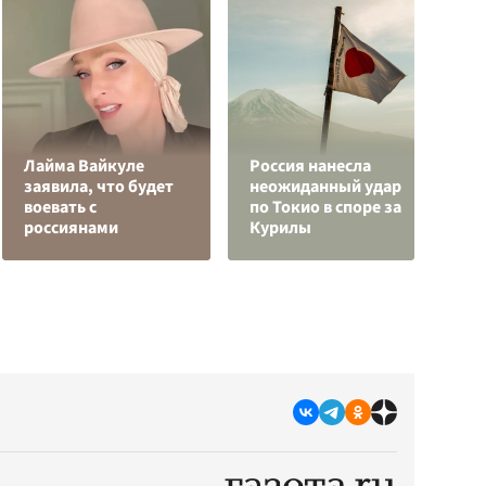
Лайма Вайкуле
Россия нанесла
Д
заявила, что будет
неожиданный удар
к
воевать с
по Токио в споре за
у
россиянами
Курилы
Ц