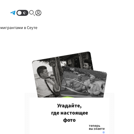
Авторизоваться
 мигрантами в Сеуте
Угадайте,
где настоящее
фото