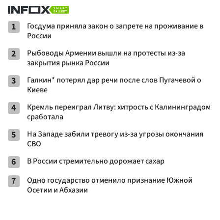
1
Госдума приняла закон о запрете на проживание в
России
2
Рыбоводы Армении вышли на протесты из-за
закрытия рынка России
3
Галкин* потерял дар речи после слов Пугачевой о
Киеве
4
Кремль переиграл Литву: хитрость с Калининградом
сработала
5
На Западе забили тревогу из-за угрозы окончания
СВО
6
В России стремительно дорожает сахар
7
Одно государство отменило признание Южной
Осетии и Абхазии