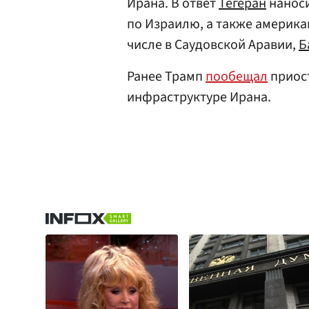
Ирана. В ответ
Тегеран
наноси
по Израилю, а также америка
числе в Саудовской Аравии,
Б
Ранее Трамп
пообещал
приост
инфраструктуре Ирана.