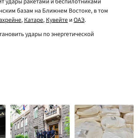
т удары ракетами и беспилотниками
нским базам на Ближнем Востоке, в том
ахрейне
,
Катаре
,
Кувейте
и
ОАЭ
.
ановить удары по энергетической