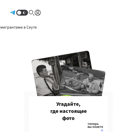
Авторизоваться
 мигрантами в Сеуте
Угадайте,
где настоящее
фото