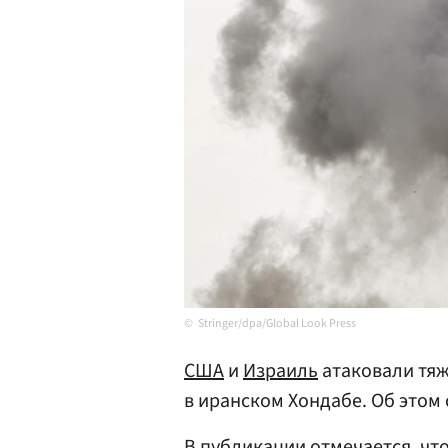
Stringer/dpa/Global Look Press
США
и
Израиль
атаковали тя
в иранском Хондабе. Об этом
В публикации отмечается, что