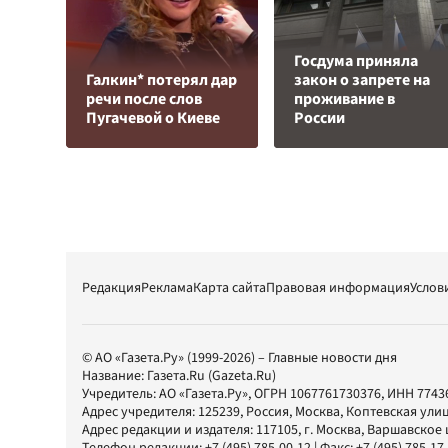
Госдума приняла
Галкин* потерял дар
закон о запрете на
речи после слов
проживание в
Пугачевой о Киеве
России
Редакция
Реклама
Карта сайта
Правовая информация
Услов
© АО «Газета.Ру» (1999-2026) – Главные новости дня
Название:
Газета.Ru
(Gazeta.Ru)
Учредитель:
АО «Газета.Ру»
, ОГРН 1067761730376, ИНН 7743
Адрес учредителя: 125239, Россия, Москва, Коптевская улиц
Адрес редакции и издателя:
117105
, г.
Москва
,
Варшавское шо