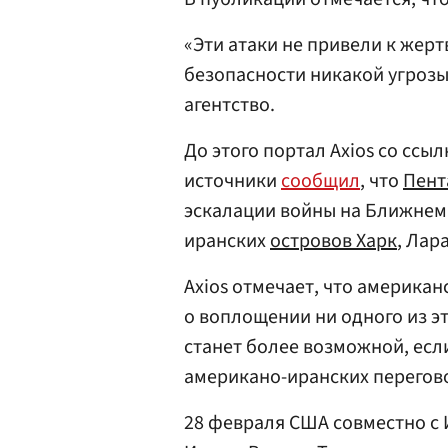
«Эти атаки не привели к жерт
безопасности никакой угрозы
агентство.
До этого портал Axios со ссы
источники
сообщил
, что
Пент
эскалации войны на Ближнем 
иранских
островов Харк
, Лар
Axios отмечает, что америка
о воплощении ни одного из эт
станет более возможной, есл
американо-иранских перегово
28 февраля США совместно с