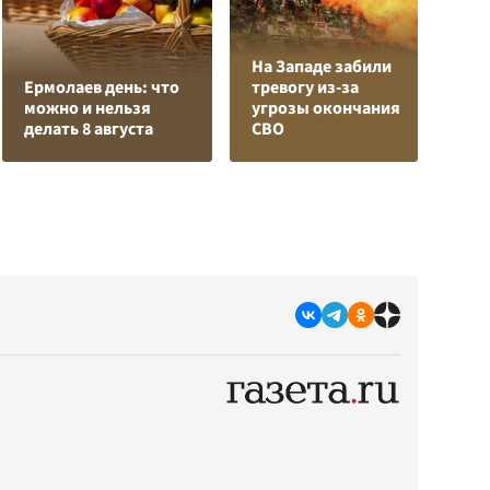
На Западе забили
К
Ермолаев день: что
тревогу из-за
Л
можно и нельзя
угрозы окончания
К
делать 8 августа
СВО
с