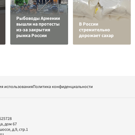
Рыбоводы Армении
вышли на протесты
В России
из-за закрытия
стремительно
рынка России
дорожает сахар
ия использования
Политика конфиденциальности
625728
а, дом 67
ссе, д.9, стр.1