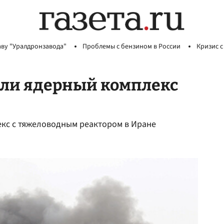
аву "Уралдронзавода"
Проблемы с бензином в России
Кризис с
али ядерный комплекс
екс с тяжеловодным реактором в Иране