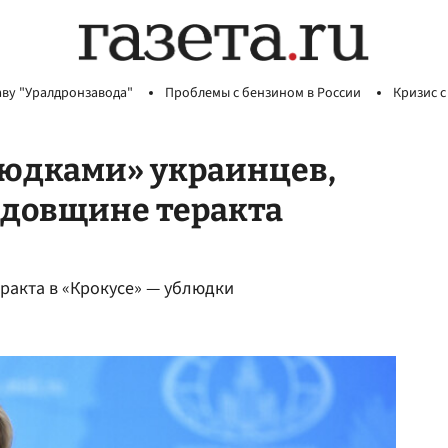
аву "Уралдронзавода"
Проблемы с бензином в России
Кризис с
людками» украинцев,
одовщине теракта
еракта в «Крокусе» — ублюдки