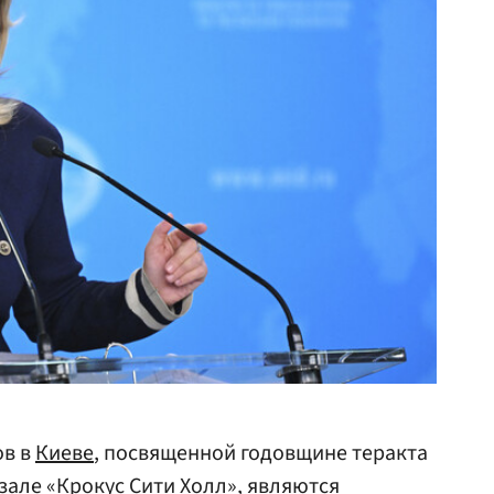
ов в
Киеве
, посвященной годовщине теракта
але «Крокус Сити Холл», являются