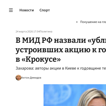
Новости
Спорт
Покушение на гл
24 марта 2026 17:54
Политика
В МИД РФ назвали «уб
устроивших акцию к г
в «Крокусе»
Захарова: авторы акции в Киеве к годовщине т
Антон Демидов