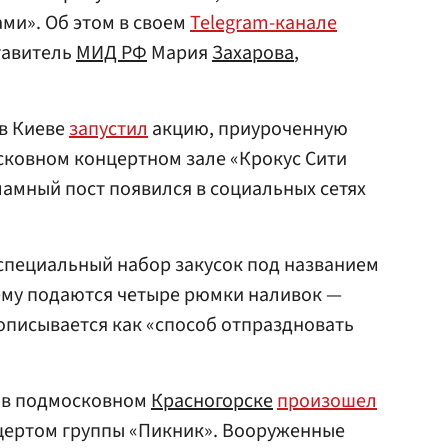
ми». Об этом в своем
Telegram-канале
тавитель
МИД РФ
Мария
Захарова
,
 в Киеве
запустил
акцию, приуроченную
сковном концертном зале «Крокус Сити
амный пост появился в социальных сетях
специальный набор закусок под названием
нему подаются четыре рюмки наливок —
 описывается как «способ отпраздновать
» в подмосковном
Красногорске
произошел
нцертом группы «Пикник». Вооруженные