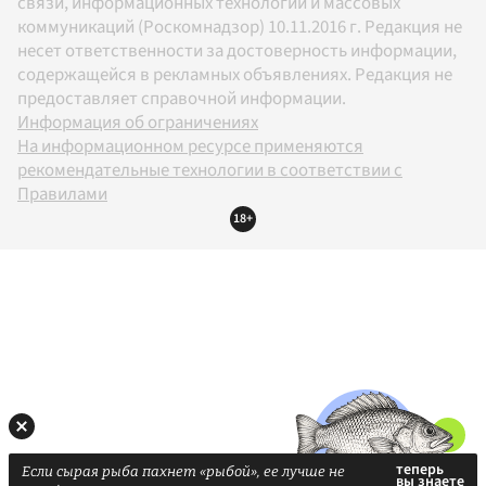
связи, информационных технологий и массовых
коммуникаций (Роскомнадзор) 10.11.2016 г. Редакция не
несет ответственности за достоверность информации,
содержащейся в рекламных объявлениях. Редакция не
предоставляет справочной информации.
Информация об ограничениях
На информационном ресурсе применяются
рекомендательные технологии в соответствии с
Правилами
18+
Если сырая рыба пахнет «рыбой», ее лучше не