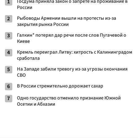
1
Госдума приняла закон о запрете на проживание в
России
2
Рыбоводы Армении вышли на протесты из-за
закрытия рынка России
3
Галкин* потерял дар речи после слов Пугачевой о
Киеве
4
Кремль переиграл Литву: хитрость с Калининградом
сработала
5
На Западе забили тревогу из-за угрозы окончания
СВО
6
В России стремительно дорожает сахар
7
Одно государство отменило признание Южной
Осетии и Абхазии