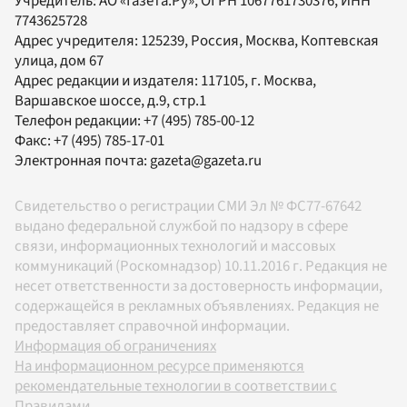
Учредитель:
АО «Газета.Ру»
, ОГРН 1067761730376, ИНН
7743625728
Адрес учредителя: 125239, Россия, Москва, Коптевская
улица, дом 67
Адрес редакции и издателя:
117105
, г.
Москва
,
Варшавское шоссе, д.9, стр.1
Телефон редакции:
+7 (495) 785-00-12
Факс:
+7 (495) 785-17-01
Электронная почта:
gazeta@gazeta.ru
Свидетельство о регистрации СМИ Эл № ФС77-67642
выдано федеральной службой по надзору в сфере
связи, информационных технологий и массовых
коммуникаций (Роскомнадзор) 10.11.2016 г. Редакция не
несет ответственности за достоверность информации,
содержащейся в рекламных объявлениях. Редакция не
предоставляет справочной информации.
Информация об ограничениях
На информационном ресурсе применяются
рекомендательные технологии в соответствии с
Правилами