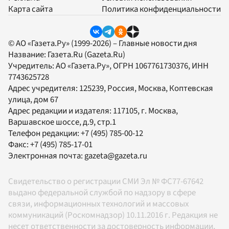
Карта сайта
Политика конфиденциальности
© АО «Газета.Ру» (1999-2026) – Главные новости дня
Название:
Газета.Ru
(Gazeta.Ru)
Учредитель:
АО «Газета.Ру»
, ОГРН 1067761730376, ИНН
7743625728
Адрес учредителя: 125239, Россия, Москва, Коптевская
улица, дом 67
Адрес редакции и издателя:
117105
, г.
Москва
,
Варшавское шоссе, д.9, стр.1
Телефон редакции:
+7 (495) 785-00-12
Факс:
+7 (495) 785-17-01
Электронная почта:
gazeta@gazeta.ru
Свидетельство о регистрации СМИ Эл № ФС77-67642
выдано федеральной службой по надзору в сфере
связи, информационных технологий и массовых
коммуникаций (Роскомнадзор) 10.11.2016 г. Редакция не
несет ответственности за достоверность информации,