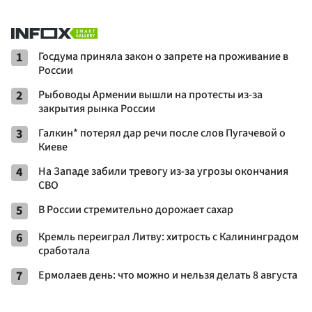
1
Госдума приняла закон о запрете на проживание в
России
2
Рыбоводы Армении вышли на протесты из-за
закрытия рынка России
3
Галкин* потерял дар речи после слов Пугачевой о
Киеве
4
На Западе забили тревогу из-за угрозы окончания
СВО
5
В России стремительно дорожает сахар
6
Кремль переиграл Литву: хитрость с Калининградом
сработала
7
Ермолаев день: что можно и нельзя делать 8 августа