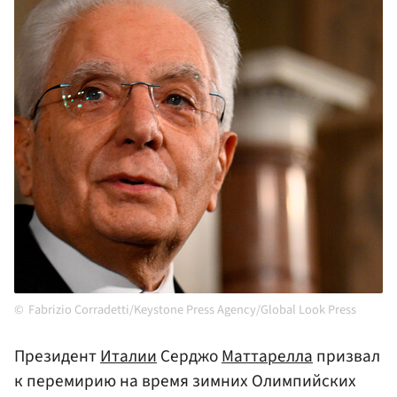
Fabrizio Corradetti/Keystone Press Agency/Global Look Press
Президент
Италии
Серджо
Маттарелла
призвал
к перемирию на время зимних Олимпийских