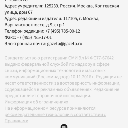
Адрес учредителя: 125239, Россия, Москва, Коптевская
улица, дом 67
Адрес редакции и издателя:
117105
, г.
Москва
,
Варшавское шоссе, д.9, стр.1
Телефон редакции:
+7 (495) 785-00-12
Факс:
+7 (495) 785-17-01
Электронная почта:
gazeta@gazeta.ru
Свидетельство о регистрации СМИ Эл № ФС77-67642
выдано федеральной службой по надзору в сфере
связи, информационных технологий и массовых
коммуникаций (Роскомнадзор) 10.11.2016 г. Редакция не
несет ответственности за достоверность информации,
содержащейся в рекламных объявлениях. Редакция не
предоставляет справочной информации.
Информация об ограничениях
На информационном ресурсе применяются
рекомендательные технологии в соответствии с
Правилами
18+