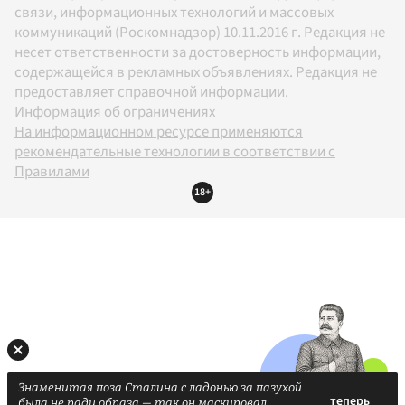
связи, информационных технологий и массовых
коммуникаций (Роскомнадзор) 10.11.2016 г. Редакция не
несет ответственности за достоверность информации,
содержащейся в рекламных объявлениях. Редакция не
предоставляет справочной информации.
Информация об ограничениях
На информационном ресурсе применяются
рекомендательные технологии в соответствии с
Правилами
18+
Знаменитая поза Сталина с ладонью за пазухой
была не ради образа — так он маскировал