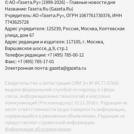
© АО «Газета.Ру» (1999-2026) – Главные новости дня
Название:
Газета.Ru
(Gazeta.Ru)
Учредитель:
АО «Газета.Ру»
, ОГРН 1067761730376, ИНН
7743625728
Адрес учредителя: 125239, Россия, Москва, Коптевская
улица, дом 67
Адрес редакции и издателя:
117105
, г.
Москва
,
Варшавское шоссе, д.9, стр.1
Телефон редакции:
+7 (495) 785-00-12
Факс:
+7 (495) 785-17-01
Электронная почта:
gazeta@gazeta.ru
Свидетельство о регистрации СМИ Эл № ФС77-67642
выдано федеральной службой по надзору в сфере
связи, информационных технологий и массовых
коммуникаций (Роскомнадзор) 10.11.2016 г. Редакция не
несет ответственности за достоверность информации,
содержащейся в рекламных объявлениях. Редакция не
предоставляет справочной информации.
Информация об ограничениях