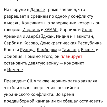
На форуме в
Давосе
Трамп заявлял, что
разрешает в среднем по одному конфликту
в месяц. Конфликты, о завершении которых он
говорил:
Израиль
и
ХАМАС
, Израиль и
Иран
,
Армения
и
Азербайджан
,
Индия
и
Пакистан
,
Сербия
и Косово, Демократическая Республика
Конго и
Руанда
,
Камбоджа
и
Таиланд
,
Египет
и
Эфиопия
. Помимо этого, он
планирует
остановить девятую войну — конфликт
в
Йемене
.
Президент США также неоднократно заявлял,
что близок к завершению российско-
украинского конфликта. Во время
предвыборной кампании он обещал остановить