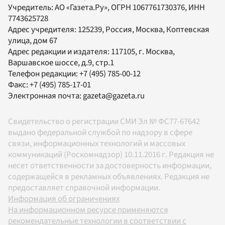
Учредитель:
АО «Газета.Ру»
, ОГРН 1067761730376, ИНН
7743625728
Адрес учредителя: 125239, Россия, Москва, Коптевская
улица, дом 67
Адрес редакции и издателя:
117105
, г.
Москва
,
Варшавское шоссе, д.9, стр.1
Телефон редакции:
+7 (495) 785-00-12
Факс:
+7 (495) 785-17-01
Электронная почта:
gazeta@gazeta.ru
Свидетельство о регистрации СМИ Эл № ФС77-67642
выдано федеральной службой по надзору в сфере
связи, информационных технологий и массовых
коммуникаций (Роскомнадзор) 10.11.2016 г. Редакция не
несет ответственности за достоверность информации,
содержащейся в рекламных объявлениях. Редакция не
предоставляет справочной информации.
Информация об ограничениях
На информационном ресурсе применяются
рекомендательные технологии в соответствии с