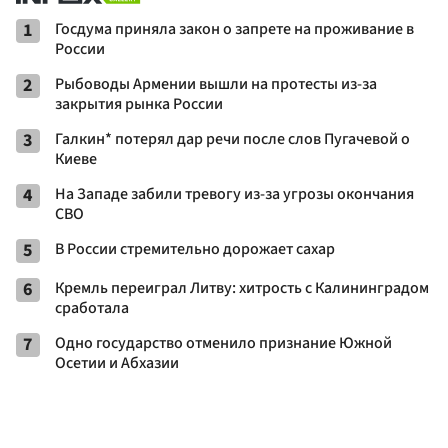
1
Госдума приняла закон о запрете на проживание в
России
2
Рыбоводы Армении вышли на протесты из-за
закрытия рынка России
3
Галкин* потерял дар речи после слов Пугачевой о
Киеве
4
На Западе забили тревогу из-за угрозы окончания
СВО
5
В России стремительно дорожает сахар
6
Кремль переиграл Литву: хитрость с Калининградом
сработала
7
Одно государство отменило признание Южной
Осетии и Абхазии