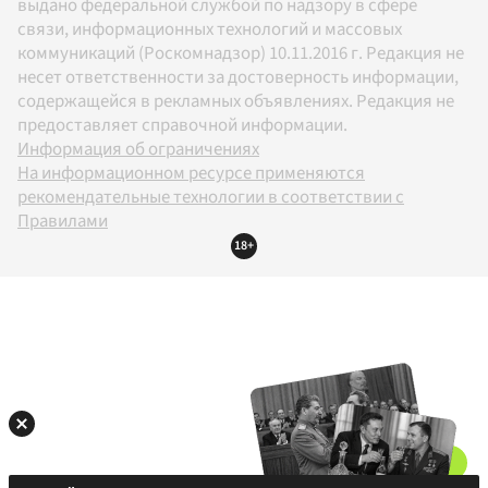
выдано федеральной службой по надзору в сфере
связи, информационных технологий и массовых
коммуникаций (Роскомнадзор) 10.11.2016 г. Редакция не
несет ответственности за достоверность информации,
содержащейся в рекламных объявлениях. Редакция не
предоставляет справочной информации.
Информация об ограничениях
На информационном ресурсе применяются
рекомендательные технологии в соответствии с
Правилами
18+