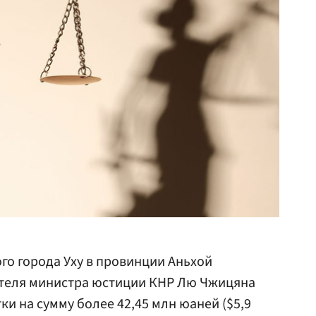
го города Уху в провинции Аньхой
теля министра юстиции КНР Лю Чжицяна
тки на сумму более 42,45 млн юаней ($5,9