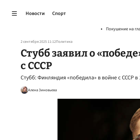
Новости
Спорт
Покушение на гл
2 сентября 2025 11:12
Политика
Стубб заявил о «побед
с СССР
Стубб: Финляндия «победила» в войне с СССР в 
Алена Зиновьева