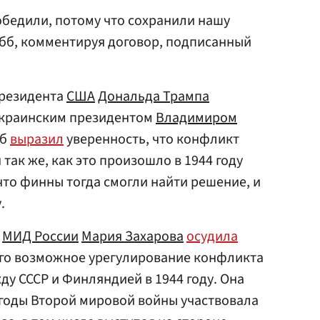
победили, потому что сохранили нашу
убб, комментируя договор, подписанный
президента
США
Дональда Трампа
украинским президентом
Владимиром
бб
выразил
уверенность, что конфликт
так же, как это произошло в 1944 году
что финны тогда смогли найти решение, и
.
ь
МИД России
Мария Захарова
осудила
его возможное урегулирование конфликта
ду СССР и Финляндией в 1944 году. Она
 годы Второй мировой войны участвовала