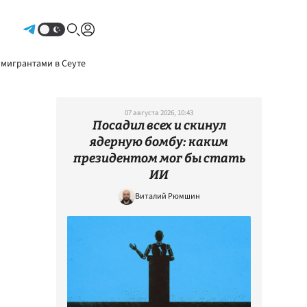
Авторизоваться
 мигрантами в Сеуте
07 августа 2026, 10:43
Посадил всех и скинул
ядерную бомбу: каким
президентом мог бы стать
ИИ
Виталий Рюмшин