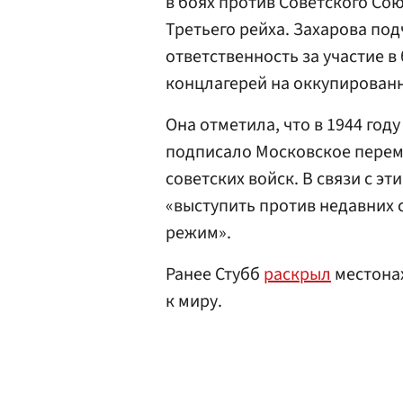
в боях против Советского Сою
Третьего рейха. Захарова под
ответственность за участие в
концлагерей на оккупированн
Она отметила, что в 1944 го
подписало Московское перем
советских войск. В связи с э
«выступить против недавних 
режим».
Ранее Стубб
раскрыл
местонах
к миру.