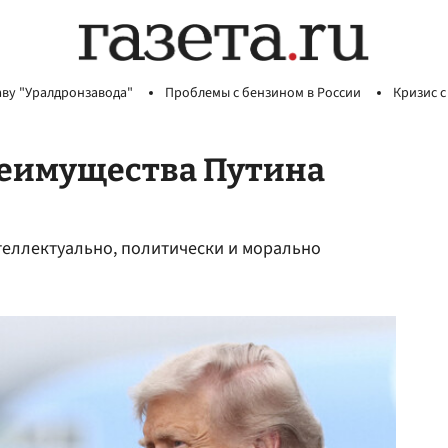
аву "Уралдронзавода"
Проблемы с бензином в России
Кризис с
реимущества Путина
теллектуально, политически и морально