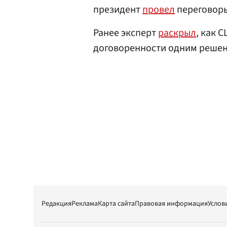
президент
провел
переговоры
Ранее эксперт
раскрыл
, как 
договоренности одним реше
Редакция
Реклама
Карта сайта
Правовая информация
Услов