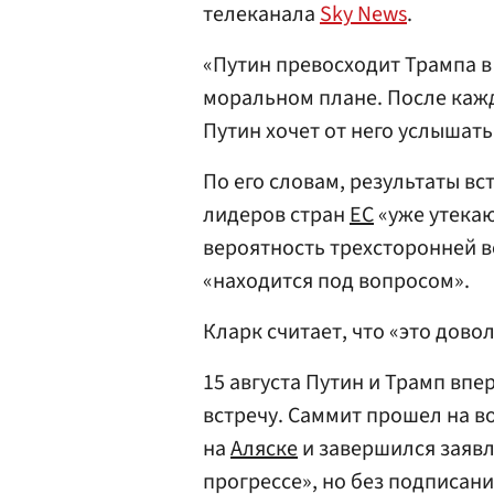
телеканала
Sky News
.
«Путин превосходит Трампа в
моральном плане. После кажд
Путин хочет от него услышать
По его словам, результаты вс
лидеров стран
ЕС
«уже утекаю
вероятность трехсторонней в
«находится под вопросом».
Кларк считает, что «это дово
15 августа Путин и Трамп вп
встречу. Саммит прошел на 
на
Аляске
и завершился заяв
прогрессе», но без подписан