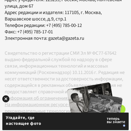
улица, дом 67
Адрес редакции и издателя:
117105
, г.
Москва
,
Варшавское шоссе, д.9, стр.1
Телефон редакции:
+7 (495) 785-00-12
Факс:
+7 (495) 785-17-01
Электронная почта:
gazeta@gazeta.ru
Свидетельство о регистрации СМИ Эл № ФС77-67642
выдано федеральной службой по надзору в сфере
связи, информационных технологий и массовых
коммуникаций (Роскомнадзор) 10.11.2016 г. Редакция не
несет ответственности за достоверность информации,
содержащейся в рекламных объявлениях. Редакция не
предоставляет справочной информации.
Информация об ограничениях
На информационном ресурсе применяются
рекомендательные технологии в соответствии с
Правилами
Угадайте, где
настоящее фото
18+