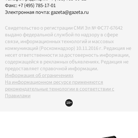
Факс:
+7 (495) 785-17-01
Электронная почта:
gazeta@gazeta.ru
Свидетельство о регистрации СМИ Эл № ФС77-67642
выдано федеральной службой по надзору в сфере
связи, информационных технологий и массовых
коммуникаций (Роскомнадзор) 10.11.2016 г. Редакция не
несет ответственности за достоверность информации,
содержащейся в рекламных объявлениях. Редакция не
предоставляет справочной информации.
Информация об ограничениях
На информационном ресурсе применяются
рекомендательные технологии в соответствии с
Правилами
18+