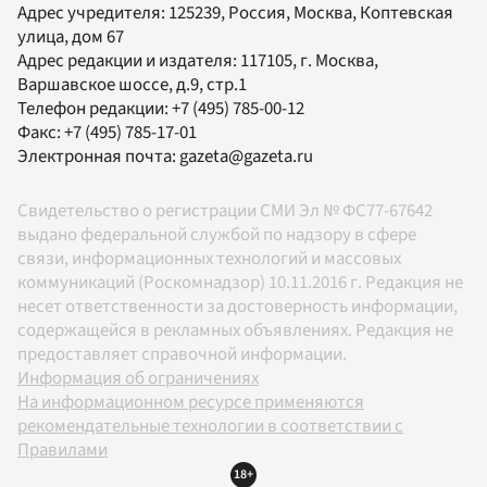
Адрес учредителя: 125239, Россия, Москва, Коптевская
улица, дом 67
Адрес редакции и издателя:
117105
, г.
Москва
,
Варшавское шоссе, д.9, стр.1
Телефон редакции:
+7 (495) 785-00-12
Факс:
+7 (495) 785-17-01
Электронная почта:
gazeta@gazeta.ru
Свидетельство о регистрации СМИ Эл № ФС77-67642
выдано федеральной службой по надзору в сфере
связи, информационных технологий и массовых
коммуникаций (Роскомнадзор) 10.11.2016 г. Редакция не
несет ответственности за достоверность информации,
содержащейся в рекламных объявлениях. Редакция не
предоставляет справочной информации.
Информация об ограничениях
На информационном ресурсе применяются
рекомендательные технологии в соответствии с
Правилами
18+