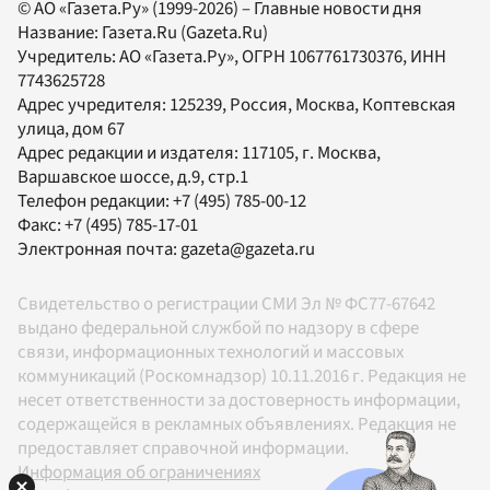
© АО «Газета.Ру» (1999-2026) – Главные новости дня
Название:
Газета.Ru
(Gazeta.Ru)
Учредитель:
АО «Газета.Ру»
, ОГРН 1067761730376, ИНН
7743625728
Адрес учредителя: 125239, Россия, Москва, Коптевская
улица, дом 67
Адрес редакции и издателя:
117105
, г.
Москва
,
Варшавское шоссе, д.9, стр.1
Телефон редакции:
+7 (495) 785-00-12
Факс:
+7 (495) 785-17-01
Электронная почта:
gazeta@gazeta.ru
Свидетельство о регистрации СМИ Эл № ФС77-67642
выдано федеральной службой по надзору в сфере
связи, информационных технологий и массовых
коммуникаций (Роскомнадзор) 10.11.2016 г. Редакция не
несет ответственности за достоверность информации,
содержащейся в рекламных объявлениях. Редакция не
предоставляет справочной информации.
Информация об ограничениях