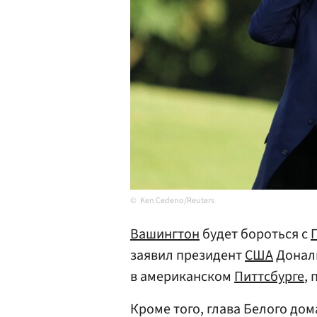
Ken Cedeno/Reuters
Вашингтон
будет бороться с
заявил президент
США
Донал
в американском
Питтсбурге
,
Кроме того, глава Белого до