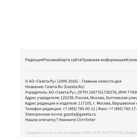
Редакция
Реклама
Карта сайта
Правовая информация
Услов
© АО «Газета.Ру» (1999-2026) – Главные новости дня
Название:
Газета.Ru
(Gazeta.Ru)
Учредитель:
АО «Газета.Ру»
, ОГРН 1067761730376, ИНН 7743
Адрес учредителя: 125239, Россия, Москва, Коптевская улиц
Адрес редакции и издателя:
117105
, г.
Москва
,
Варшавское шо
Телефон редакции:
+7 (495) 785-00-12
| Факс:
+7 (495) 785-17
Электронная почта:
gazeta@gazeta.ru
Нашли опечатку? Нажмите Ctrl+Enter
Свидетельство о регистрации СМИ Эл № ФС77-67642 выда