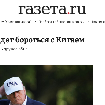
аву "Уралдронзавода"
Проблемы с бензином в России
Кризис с
удет бороться с Китаем
ень дружелюбно