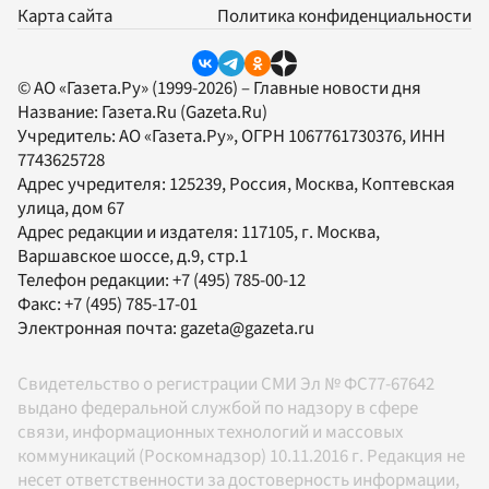
Карта сайта
Политика конфиденциальности
© АО «Газета.Ру» (1999-2026) – Главные новости дня
Название:
Газета.Ru
(Gazeta.Ru)
Учредитель:
АО «Газета.Ру»
, ОГРН 1067761730376, ИНН
7743625728
Адрес учредителя: 125239, Россия, Москва, Коптевская
улица, дом 67
Адрес редакции и издателя:
117105
, г.
Москва
,
Варшавское шоссе, д.9, стр.1
Телефон редакции:
+7 (495) 785-00-12
Факс:
+7 (495) 785-17-01
Электронная почта:
gazeta@gazeta.ru
Свидетельство о регистрации СМИ Эл № ФС77-67642
выдано федеральной службой по надзору в сфере
связи, информационных технологий и массовых
коммуникаций (Роскомнадзор) 10.11.2016 г. Редакция не
несет ответственности за достоверность информации,