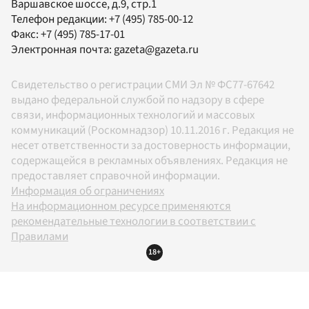
Варшавское шоссе, д.9, стр.1
Телефон редакции:
+7 (495) 785-00-12
Факс:
+7 (495) 785-17-01
Электронная почта:
gazeta@gazeta.ru
Свидетельство о регистрации СМИ Эл № ФС77-67642
выдано федеральной службой по надзору в сфере
связи, информационных технологий и массовых
коммуникаций (Роскомнадзор) 10.11.2016 г. Редакция не
несет ответственности за достоверность информации,
содержащейся в рекламных объявлениях. Редакция не
предоставляет справочной информации.
Информация об ограничениях
На информационном ресурсе применяются
рекомендательные технологии в соответствии с
Правилами
18+