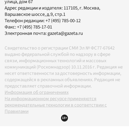
улица, дом 67
Адрес редакции и издателя:
117105
, г.
Москва
,
Варшавское шоссе, д.9, стр.1
Телефон редакции:
+7 (495) 785-00-12
Факс:
+7 (495) 785-17-01
Электронная почта:
gazeta@gazeta.ru
Свидетельство о регистрации СМИ Эл № ФС77-67642
выдано федеральной службой по надзору в сфере
связи, информационных технологий и массовых
коммуникаций (Роскомнадзор) 10.11.2016 г. Редакция не
несет ответственности за достоверность информации,
содержащейся в рекламных объявлениях. Редакция не
предоставляет справочной информации.
Информация об ограничениях
На информационном ресурсе применяются
рекомендательные технологии в соответствии с
Правилами
18+