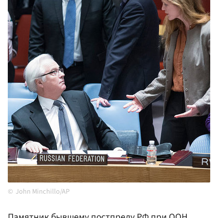
John Minchillo/AP
Памятник бывшему постпреду
РФ
при
ООН