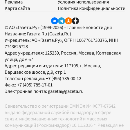
Реклама
Условия использования
Карта сайта
Политика конфиденциальности
© АО «Газета.Ру» (1999-2026) – Главные новости дня
Название:
Газета.Ru
(Gazeta.Ru)
Учредитель:
АО «Газета.Ру»
, ОГРН 1067761730376, ИНН
7743625728
Адрес учредителя: 125239, Россия, Москва, Коптевская
улица, дом 67
Адрес редакции и издателя:
117105
, г.
Москва
,
Варшавское шоссе, д.9, стр.1
Телефон редакции:
+7 (495) 785-00-12
Факс:
+7 (495) 785-17-01
Электронная почта:
gazeta@gazeta.ru
Свидетельство о регистрации СМИ Эл № ФС77-67642
выдано федеральной службой по надзору в сфере
связи, информационных технологий и массовых
коммуникаций (Роскомнадзор) 10.11.2016 г. Редакция не