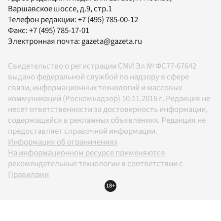
Варшавское шоссе, д.9, стр.1
Телефон редакции:
+7 (495) 785-00-12
Факс:
+7 (495) 785-17-01
Электронная почта:
gazeta@gazeta.ru
Свидетельство о регистрации СМИ Эл № ФС77-67642
выдано федеральной службой по надзору в сфере
связи, информационных технологий и массовых
коммуникаций (Роскомнадзор) 10.11.2016 г. Редакция не
несет ответственности за достоверность информации,
содержащейся в рекламных объявлениях. Редакция не
предоставляет справочной информации.
Информация об ограничениях
На информационном ресурсе применяются
рекомендательные технологии в соответствии с
Правилами
18+