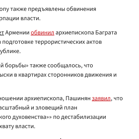
копу также предъявлены обвинения
урпации власти.
ет
Армении
обвинил
архиепископа Баграта
в подготовке террористических актов
публике.
й борьбы» также сообщалось, что
ыски в квартирах сторонников движения и
тношении архиепископа, Пашинян
заявил
, что
асштабный и зловещий план
ого духовенства»» по дестабилизации
хвату власти.