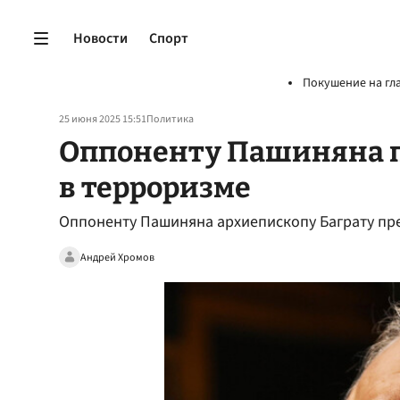
Новости
Спорт
Покушение на гл
25 июня 2025 15:51
Политика
Оппоненту Пашиняна 
в терроризме
Оппоненту Пашиняна архиепископу Баграту пр
Андрей Хромов