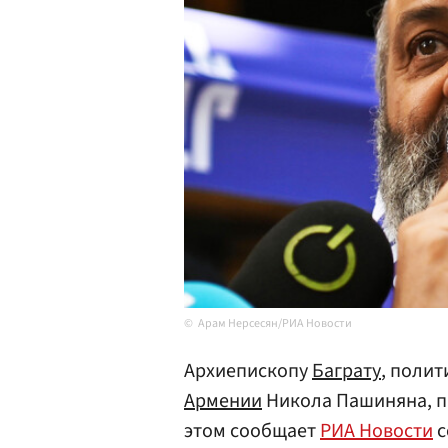
Арам Нерсесян/РИА Новости
Архиепископу
Баграту
, поли
Армении
Никола Пашиняна, п
этом сообщает
РИА Новости
с