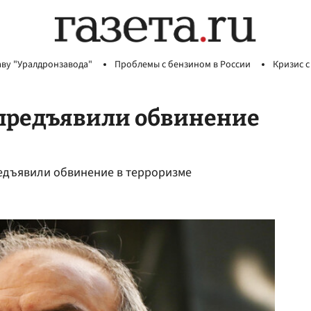
аву "Уралдронзавода"
Проблемы с бензином в России
Кризис с
предъявили обвинение
едъявили обвинение в терроризме