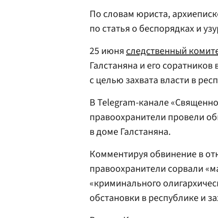
По словам юриста, архиепис
по статья о беспорядках и уз
25 июня
следственный комит
Галстаняна и его соратников 
с целью захвата власти в рес
В Telegram-канале «Священно
правоохранители провели об
в доме Галстаняна.
Комментируя обвинение в о
правоохранители сорвали «м
«криминального олигархическ
обстановки в республике и за